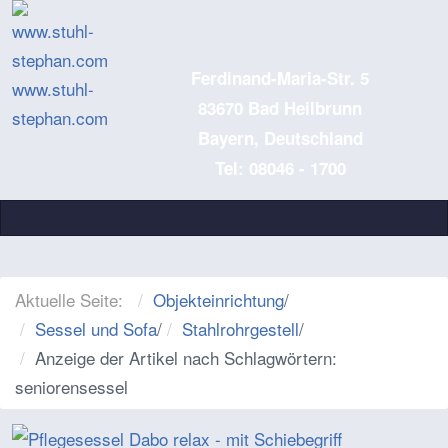
Ferdinand-Maria-Str. 5
www.stuhl-
83670 Bad Heilbrunn
stephan.com
Bayern, Deutschland
Tel: 08046 - 1700
Aktuelle Seite:
Objekteinrichtung
/
Sessel und Sofa
/
Stahlrohrgestell
/
Anzeige der Artikel nach Schlagwörtern:
seniorensessel